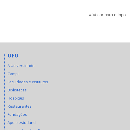
Voltar para o topo
UFU
A Universidade
Campi
Faculdades e Institutos
Bibliotecas
Hospitais
Restaurantes
Fundações
Apoio estudantil