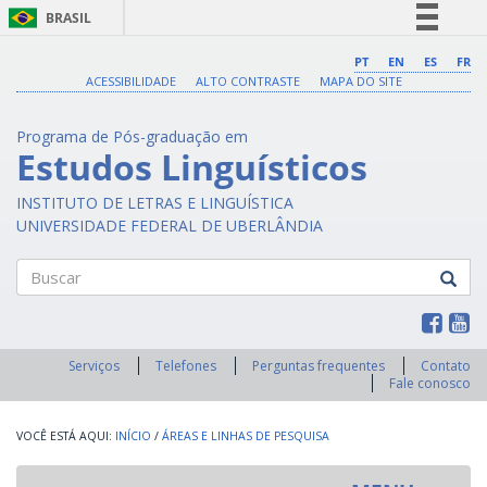
BRASIL
Simplifique!
PT
EN
ES
FR
ACESSIBILIDADE
ALTO CONTRASTE
MAPA DO SITE
Comunica BR
Participe
Programa de Pós-graduação em
Acesso à informação
Estudos Linguísticos
Legislação
INSTITUTO DE LETRAS E LINGUÍSTICA
Canais
UNIVERSIDADE FEDERAL DE UBERLÂNDIA
Buscar
Serviços
Telefones
Perguntas frequentes
Contato
Fale conosco
INÍCIO
/
ÁREAS E LINHAS DE PESQUISA