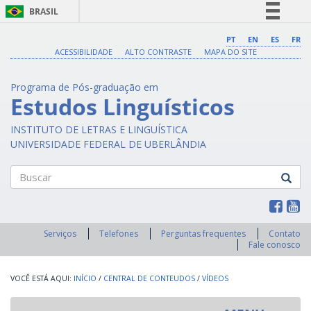
BRASIL
Simplifique!
PT
EN
ES
FR
ACESSIBILIDADE
ALTO CONTRASTE
MAPA DO SITE
Comunica BR
Participe
Programa de Pós-graduação em
Acesso à informação
Estudos Linguísticos
Legislação
INSTITUTO DE LETRAS E LINGUÍSTICA
Canais
UNIVERSIDADE FEDERAL DE UBERLÂNDIA
Buscar
Serviços
Telefones
Perguntas frequentes
Contato
Fale conosco
INÍCIO
/
CENTRAL DE CONTEUDOS
/
VÍDEOS