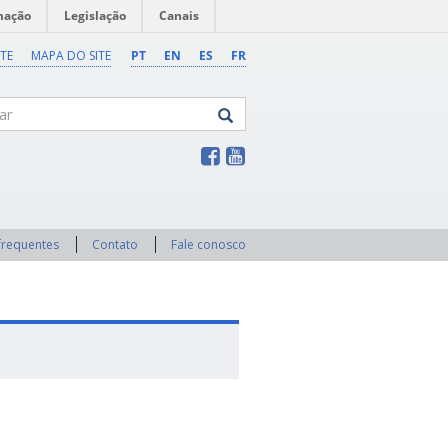
mação
Legislação
Canais
TE
MAPA DO SITE
PT
EN
ES
FR
frequentes
Contato
Fale conosco