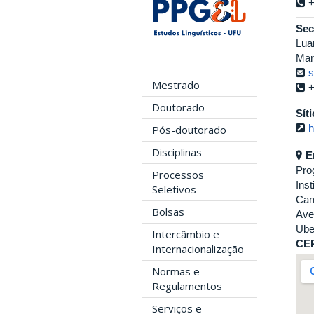
+
Sec
Lua
Mari
s
Mestrado
+
Doutorado
Sít
Pós-doutorado
h
Disciplinas
E
Pro
Processos
Inst
Seletivos
Cam
Bolsas
Ave
Ube
Intercâmbio e
CE
Internacionalização
Normas e
Regulamentos
Serviços e