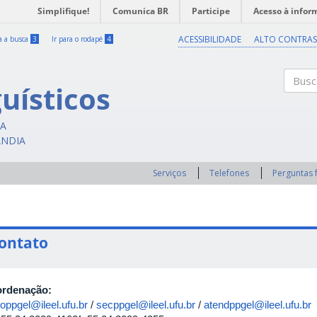
Simplifique!
Comunica BR
Participe
Acesso à infor
ACESSIBILIDADE
ALTO CONTRAS
ra a busca
3
Ir para o rodapé
4
uísticos
Buscar
CA
ÂNDIA
Serviços
Telefones
Perguntas 
ontato
rdenação:
oppgel@ileel.ufu.br
/
secppgel@ileel.ufu.br
/
atendppgel@ileel.ufu.br