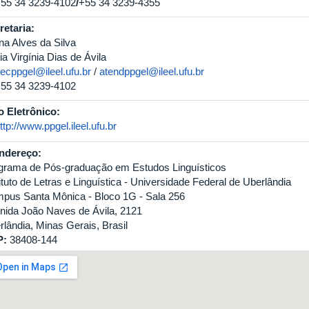
55 34 3239-4102
/
+55 34 3239-4355
retaria:
na Alves da Silva
a Virgínia Dias de Ávila
ecppgel@ileel.ufu.br
/
atendppgel@ileel.ufu.br
55 34 3239-4102
io Eletrônico:
ttp://www.ppgel.ileel.ufu.br
ndereço:
grama de Pós-graduação em Estudos Linguísticos
ituto de Letras e Linguística - Universidade Federal de Uberlândia
pus Santa Mônica - Bloco 1G - Sala 256
nida João Naves de Ávila, 2121
rlândia, Minas Gerais, Brasil
P:
38408-144