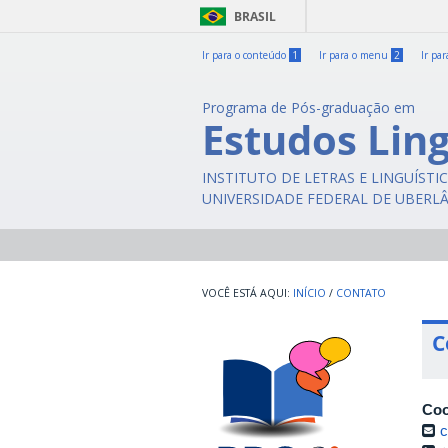
BRASIL
Ir para o conteúdo
1
Ir para o menu
2
Ir pa
Programa de Pós-graduação em
Estudos Ling
INSTITUTO DE LETRAS E LINGUÍSTI
UNIVERSIDADE FEDERAL DE UBERL
INÍCIO
/
CONTATO
C
Coo
c