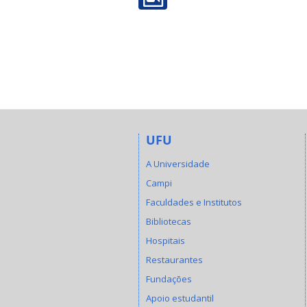
UFU
A Universidade
Campi
Faculdades e Institutos
Bibliotecas
Hospitais
Restaurantes
Fundações
Apoio estudantil