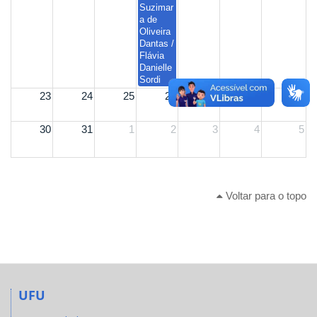
Suzimar
a de
Oliveira
Dantas /
Flávia
Danielle
Sordi
23
24
25
26
27
28
29
30
31
1
2
3
4
5
Voltar para o topo
UFU