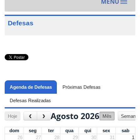
MENU
Toggle
navigat
Defesas
Agenda de Defesas
(aba ativa)
Próximas Defesas
Defesas Realizadas
Agosto 2026
‹
›
Hoje
Mês
Semana
dom
seg
ter
qua
qui
sex
sab
26
27
28
29
30
31
1