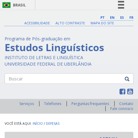
BRASIL
Simplifique!
PT
EN
ES
FR
ACESSIBILIDADE
ALTO CONTRASTE
MAPA DO SITE
Comunica BR
Participe
Programa de Pós-graduação em
Acesso à informação
Estudos Linguísticos
Legislação
INSTITUTO DE LETRAS E LINGUÍSTICA
Canais
UNIVERSIDADE FEDERAL DE UBERLÂNDIA
Buscar
Serviços
Telefones
Perguntas frequentes
Contato
Fale conosco
INÍCIO
/
DEFESAS