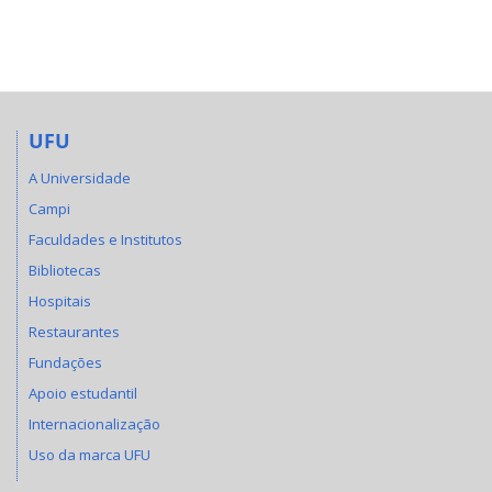
UFU
A Universidade
Campi
Faculdades e Institutos
Bibliotecas
Hospitais
Restaurantes
Fundações
Apoio estudantil
Internacionalização
Uso da marca UFU