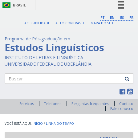
BRASIL
Simplifique!
PT
EN
ES
FR
ACESSIBILIDADE
ALTO CONTRASTE
MAPA DO SITE
Comunica BR
Participe
Programa de Pós-graduação em
Acesso à informação
Estudos Linguísticos
Legislação
INSTITUTO DE LETRAS E LINGUÍSTICA
Canais
UNIVERSIDADE FEDERAL DE UBERLÂNDIA
Buscar
Serviços
Telefones
Perguntas frequentes
Contato
Fale conosco
INÍCIO
/
LINHA DO TEMPO