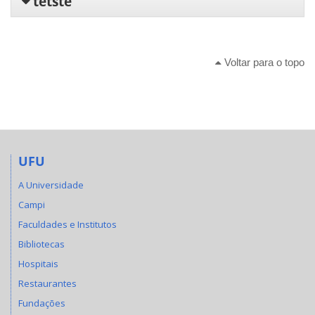
tetste
Voltar para o topo
UFU
A Universidade
Campi
Faculdades e Institutos
Bibliotecas
Hospitais
Restaurantes
Fundações