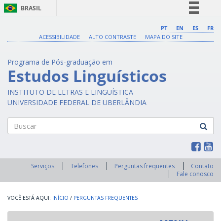
BRASIL
Simplifique!
PT
EN
ES
FR
ACESSIBILIDADE
ALTO CONTRASTE
MAPA DO SITE
Comunica BR
Participe
Programa de Pós-graduação em
Acesso à informação
Estudos Linguísticos
Legislação
INSTITUTO DE LETRAS E LINGUÍSTICA
Canais
UNIVERSIDADE FEDERAL DE UBERLÂNDIA
Buscar
Serviços
Telefones
Perguntas frequentes
Contato
Fale conosco
INÍCIO
/
PERGUNTAS FREQUENTES