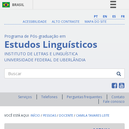
BRASIL
Simplifique!
PT
EN
ES
FR
ACESSIBILIDADE
ALTO CONTRASTE
MAPA DO SITE
Comunica BR
Participe
Programa de Pós-graduação em
Acesso à informação
Estudos Linguísticos
Legislação
INSTITUTO DE LETRAS E LINGUÍSTICA
Canais
UNIVERSIDADE FEDERAL DE UBERLÂNDIA
Buscar
Serviços
Telefones
Perguntas frequentes
Contato
Fale conosco
INÍCIO
/
PESSOAS
/
DOCENTE
/
CAMILA TAVARES LEITE