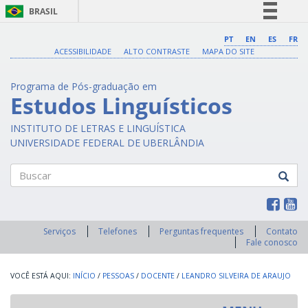
BRASIL
Simplifique!
PT
EN
ES
FR
ACESSIBILIDADE
ALTO CONTRASTE
MAPA DO SITE
Comunica BR
Participe
Programa de Pós-graduação em
Acesso à informação
Estudos Linguísticos
Legislação
INSTITUTO DE LETRAS E LINGUÍSTICA
Canais
UNIVERSIDADE FEDERAL DE UBERLÂNDIA
Buscar
Serviços
Telefones
Perguntas frequentes
Contato
Fale conosco
INÍCIO
/
PESSOAS
/
DOCENTE
/
LEANDRO SILVEIRA DE ARAUJO