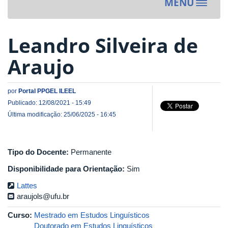
MENU
Toggle
navigat
Leandro Silveira de
Araujo
por
Portal PPGEL ILEEL
Publicado: 12/08/2021 - 15:49
Última modificação: 25/06/2025 - 16:45
Tipo do Docente:
Permanente
Disponibilidade para Orientação:
Sim
Lattes
araujols@ufu.br
Curso:
Mestrado em Estudos Linguísticos
Doutorado em Estudos Linguísticos