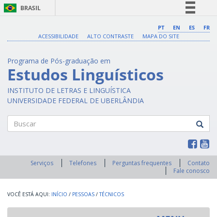
BRASIL
Simplifique!
PT
EN
ES
FR
ACESSIBILIDADE
ALTO CONTRASTE
MAPA DO SITE
Comunica BR
Participe
Programa de Pós-graduação em
Acesso à informação
Estudos Linguísticos
Legislação
INSTITUTO DE LETRAS E LINGUÍSTICA
Canais
UNIVERSIDADE FEDERAL DE UBERLÂNDIA
Buscar
Serviços
Telefones
Perguntas frequentes
Contato
Fale conosco
INÍCIO
/
PESSOAS
/
TÉCNICOS