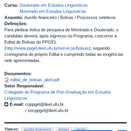
Curso:
Doutorado em Estudos Linguísticos
Mestrado em Estudos Linguísticos
Assunto:
Auxílio financeiro / Bolsas / Processos seletivos
Definições:
Para pleitear bolsa de pesquisa de Mestrado e Doutorado, o
candidato deverá, após ingresso no Programa, concorrer a
Edital de Bolsas do PPGEL
(
http://www.ppgel.ileel.ufu.br/servicos/bolsas
), seguindo
cronograma do próprio Edital e cumprindo todas as exigências
nele apresentadas.
Documentos:
edital_de_bolsas_abril.pdf
Setor Responsável:
Colegiado do Programa de Pós-Graduação em Estudos
Linguísticos
E-mail:
coppgel@ileel.ufu.br
secppgel@ileel.ufu.br
Tópicos:
auxílio financeiro
bolsas
proap