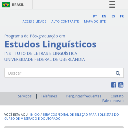
BRASIL
Simplifique!
PT
EN
ES
FR
ACESSIBILIDADE
ALTO CONTRASTE
MAPA DO SITE
Comunica BR
Participe
Programa de Pós-graduação em
Acesso à informação
Estudos Linguísticos
Legislação
INSTITUTO DE LETRAS E LINGUÍSTICA
Canais
UNIVERSIDADE FEDERAL DE UBERLÂNDIA
Buscar
Serviços
Telefones
Perguntas frequentes
Contato
Fale conosco
INÍCIO
/
SERVICOS
/
​EDITAL DE SELEÇÃO PARA BOLSISTAS DO
CURSO DE MESTRADO E DOUTORADO