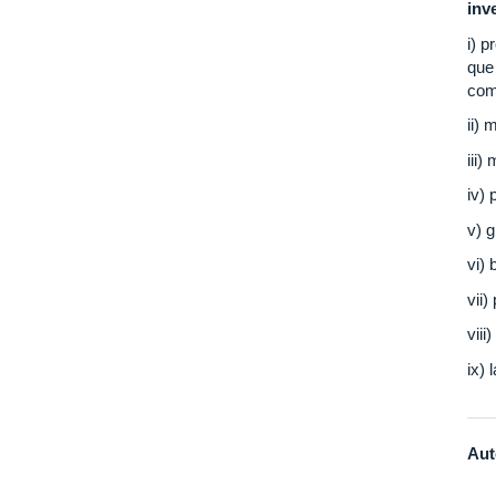
inv
i) 
que
com
ii) 
iii)
iv)
v) g
vi)
vii
viii
ix) 
Aut