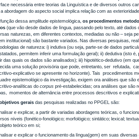
erface necessária entre teorias da Linguística e de diversos outros
 a abordagem do aspecto social implica relação com as exterioridade
função dessa amplitude epistemológica,
os procedimentos metodol
os
(que vão desde dados de língua, passando pelo texto, até dados 
ersas naturezas, em diferentes contextos, mediadas ou não – seja pe
em institucional) são bastante variados. Nas diversas pesquisas, re
dologias de natureza: i) indutiva (ou seja, parte-se de dados particu
tatados, permitem inferir uma formulação geral); ii) dedutiva (isto é
ir das quais os dados são analisados); iii) hipotético-dedutivo (em q
recida uma solução provisória que pode, entretanto, ser refutada, c
critivo-explicativo se apresente no horizonte). Tais procedimentos m
uadre epistemológico da investigação, exigem ora análises que são
ritivo-analíticas do
corpus
pré-estabelecidas; ora análises que são 
pas, momentos de alternância entre processos descritivos e explica
objetivos gerais
das pesquisas realizadas no PPGEL são:
analisar e explicar, a partir de variadas abordagens teóricas, o func
rsos níveis (fonético-fonológico; morfológico; sintático; lexical; text
bjeto teórico em si;
analisar e explicar o funcionamento da língua(gem) em suas divers