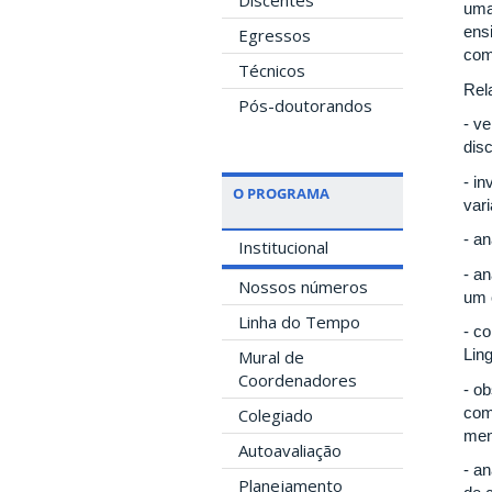
Discentes
uma
ens
Egressos
com
Técnicos
Rel
Pós-doutorandos
- ve
dis
- i
O PROGRAMA
vari
- a
Institucional
- an
Nossos números
um 
Linha do Tempo
- co
Ling
Mural de
Coordenadores
- o
com
Colegiado
men
Autoavaliação
- a
Planejamento