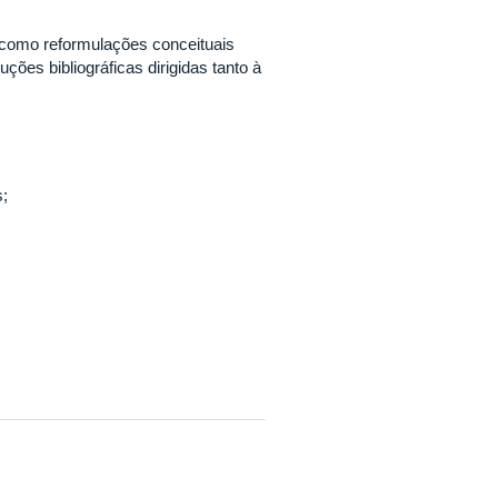
 como reformulações conceituais
ões bibliográficas dirigidas tanto à
s;