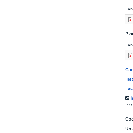
An
Pla
An
Can
Ins
Fac
h
LO
Coo
Uni