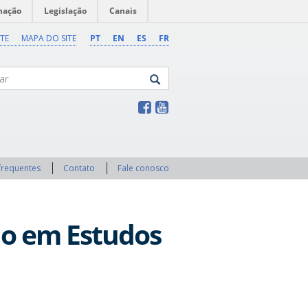
mação
Legislação
Canais
TE
MAPA DO SITE
PT
EN
ES
FR
frequentes
Contato
Fale conosco
o em Estudos