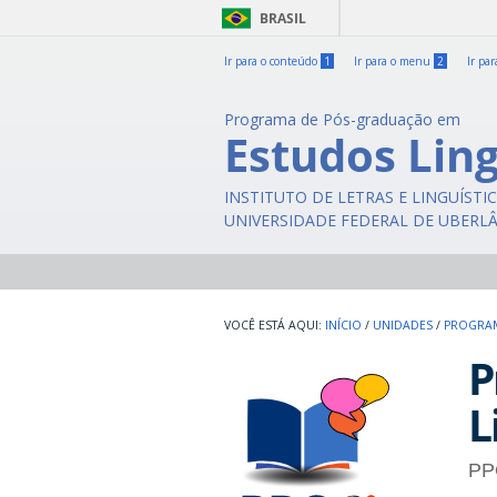
BRASIL
Ir para o conteúdo
1
Ir para o menu
2
Ir pa
Programa de Pós-graduação em
Estudos Ling
INSTITUTO DE LETRAS E LINGUÍSTI
UNIVERSIDADE FEDERAL DE UBERL
INÍCIO
/
UNIDADES
/
PROGRAM
P
L
PP