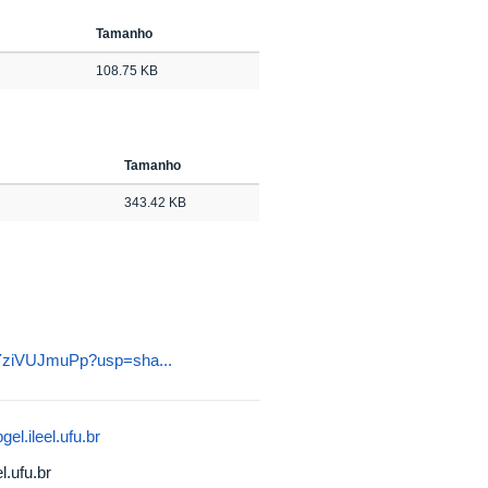
Tamanho
108.75 KB
Tamanho
343.42 KB
mYziVUJmuPp?usp=sha...
gel.ileel.ufu.br
l.ufu.br