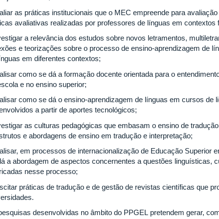
valiar as práticas institucionais que o MEC empreende para avaliaç
ticas avaliativas realizadas por professores de línguas em contextos
nvestigar a relevância dos estudos sobre novos letramentos, multiletr
lexões e teorizações sobre o processo de ensino-aprendizagem de lí
línguas em diferentes contextos;
nalisar como se dá a formação docente orientada para o entendimento
escola e no ensino superior;
nalisar como se dá o ensino-aprendizagem de línguas em cursos de lic
envolvidos a partir de aportes tecnológicos;
nvestigar as culturas pedagógicas que embasam o ensino de tradução
strutos e abordagens de ensino em tradução e interpretação;
nalisar, em processos de internacionalização de Educação Superior e
dá a abordagem de aspectos concernentes a questões linguísticas, c
ricadas nesse processo;
uscitar práticas de tradução e de gestão de revistas científicas que 
versidades.
pesquisas desenvolvidas no âmbito do PPGEL pretendem gerar, c