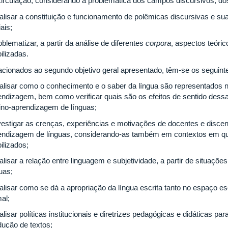
circulação, considerando a problemática dos campos discursivos, do
nalisar a constituição e funcionamento de polêmicas discursivas e s
ais;
oblematizar, a partir da análise de diferentes
corpora
, aspectos teóri
ilizadas.
acionados ao segundo objetivo geral apresentado, têm-se os seguin
nalisar como o conhecimento e o saber da língua são representados n
endizagem, bem como verificar quais são os efeitos de sentido des
ino-aprendizagem de línguas;
nvestigar as crenças, experiências e motivações de docentes e disce
endizagem de línguas, considerando-as também em contextos em qu
ilizados;
nalisar a relação entre linguagem e subjetividade, a partir de situaç
uas;
nalisar como se dá a apropriação da língua escrita tanto no espaço e
al;
alisar políticas institucionais e diretrizes pedagógicas e didáticas par
dução de textos;