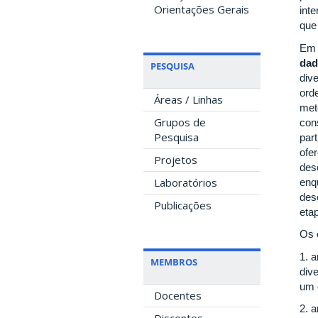
Orientações Gerais
int
que
Em 
dad
PESQUISA
div
ord
Áreas / Linhas
meto
Grupos de
cons
Pesquisa
part
ofe
Projetos
des
Laboratórios
enq
desc
Publicações
eta
Os
1. 
MEMBROS
dive
um o
Docentes
2. 