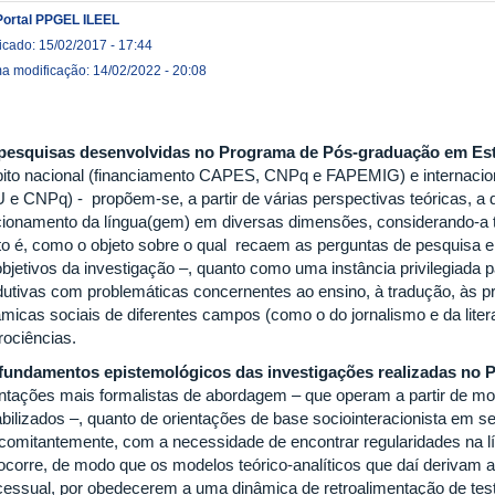
Portal PPGEL ILEEL
icado: 15/02/2017 - 17:44
ma modificação: 14/02/2022 - 20:08
pesquisas desenvolvidas no Programa de Pós-graduação em Est
ito nacional (financiamento CAPES, CNPq e FAPEMIG) e internaci
 e CNPq) - propõem-se, a partir de várias perspectivas teóricas, a d
cionamento da língua(gem) em diversas dimensões, considerando-a t
sto é, como o objeto sobre o qual recaem as perguntas de pesquisa 
objetivos da investigação –, quanto como uma instância privilegiada p
dutivas com problemáticas concernentes ao ensino, à tradução, às prá
âmicas sociais de diferentes campos (como o do jornalismo e da litera
rociências.
fundamentos epistemológicos das investigações realizadas no
entações mais formalistas de abordagem – que operam a partir de mod
abilizados –, quanto de orientações de base sociointeracionista em s
comitantemente, com a necessidade de encontrar regularidades na l
 ocorre, de modo que os modelos teórico-analíticos que daí derivam
cessual, por obedecerem a uma dinâmica de retroalimentação de tes