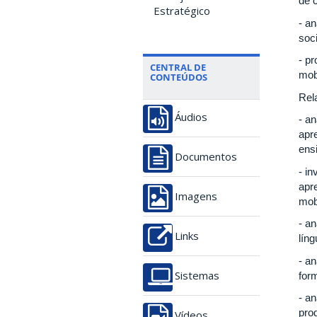
de 
Estratégico
- a
soci
- pr
CENTRAL DE
mob
CONTEÚDOS
Rel
Áudios
- a
apr
ens
Documentos
- i
apr
Imagens
mob
- a
Links
líng
- a
form
Sistemas
- an
pro
Vídeos