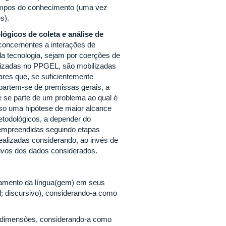
 campos do conhecimento (uma vez
s).
ógicos de coleta e análise de
concernentes a interações de
la tecnologia, sejam por coerções de
alizadas no PPGEL, são mobilizadas
lares que, se suficientemente
, partem-se de premissas gerais, a
ue se parte de um problema ao qual é
aso uma hipótese de maior alcance
etodológicos, a depender do
 empreendidas seguindo etapas
realizadas considerando, ao invés de
tivos dos dados considerados.
ionamento da língua(gem) em seus
ual; discursivo), considerando-a como
as dimensões, considerando-a como