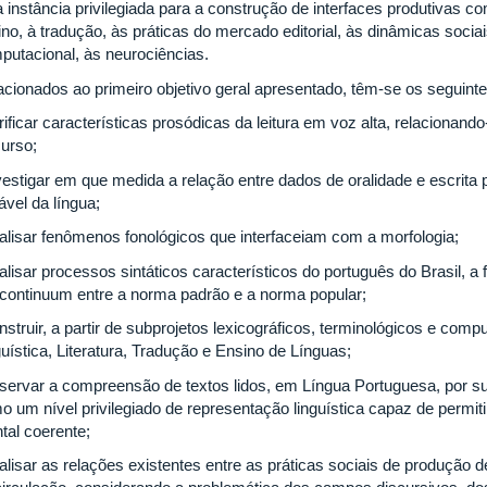
 instância privilegiada para a construção de interfaces produtivas 
ino, à tradução, às práticas do mercado editorial, às dinâmicas socia
putacional, às neurociências.
acionados ao primeiro objetivo geral apresentado, têm-se os seguint
rificar características prosódicas da leitura em voz alta, relacionan
curso;
nvestigar em que medida a relação entre dados de oralidade e escrita 
ável da língua;
nalisar fenômenos fonológicos que interfaceiam com a morfologia;
alisar processos sintáticos característicos do português do Brasil, a
continuum entre a norma padrão e a norma popular;
nstruir, a partir de subprojetos lexicográficos, terminológicos e comp
uística, Literatura, Tradução e Ensino de Línguas;
bservar a compreensão de textos lidos, em Língua Portuguesa, por su
o um nível privilegiado de representação linguística capaz de permit
tal coerente;
nalisar as relações existentes entre as práticas sociais de produção