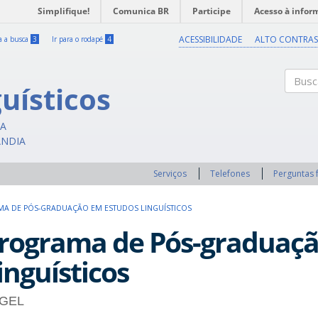
Simplifique!
Comunica BR
Participe
Acesso à infor
ACESSIBILIDADE
ALTO CONTRAS
ra a busca
3
Ir para o rodapé
4
uísticos
Buscar
CA
ÂNDIA
Serviços
Telefones
Perguntas 
A DE PÓS-GRADUAÇÃO EM ESTUDOS LINGUÍSTICOS
rograma de Pós-graduaçã
inguísticos
GEL