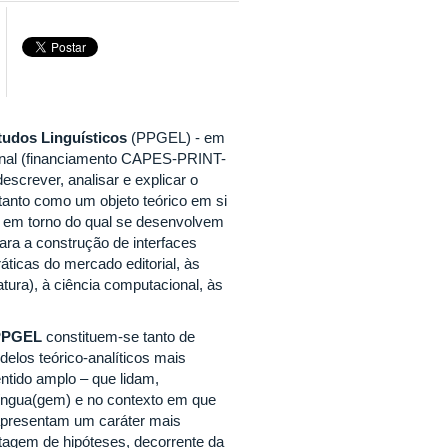
udos Linguísticos
(PPGEL) - em
onal (financiamento CAPES-PRINT-
escrever, analisar e explicar o
anto como um objeto teórico em si
e em torno do qual se desenvolvem
ara a construção de interfaces
ticas do mercado editorial, às
tura), à ciência computacional, às
 PPGEL
constituem-se tanto de
elos teórico-analíticos mais
entido amplo – que lidam,
íngua(gem) e no contexto em que
 apresentam um caráter mais
tagem de hipóteses, decorrente da