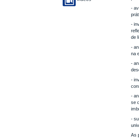
- a
prá
- i
ref
de 
- a
na 
- a
des
- i
con
- a
se 
imb
- s
uni
As 