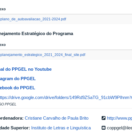
exo
plano_de_autoavaliacao_2021-2024.pdf
nejamento Estratégico do Programa
exo
planejamento_estrategico_2021_2024_final_site.pdf
al do PPGEL no Youtube
tagram
do PPGEL
ebook do PPGEL
ttps://drive.google.com/drive/folders/149Rd9ZSaTG_91cbW9PIhn
GO PPGEL
rdenadora:
Cristiane Carvalho de Paula Brito
http://www.pp
dade Superior:
Instituto de Letras e Linguística
coppgel@ilee