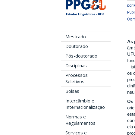
por
Publ
Últi
Mestrado
As 
Doutorado
âmb
UFU
Pós-doutorado
fun
Disciplinas
– i
os 
Processos
pro
Seletivos
din
Bolsas
neu
Intercâmbio e
Os 
Internacionalização
ori
est
Normas e
con
Regulamentos
ela
Serviços e
pro