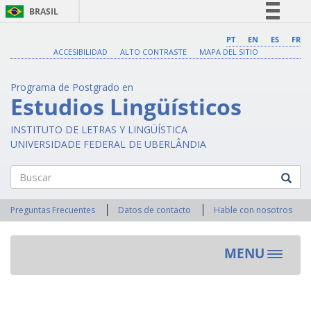
BRASIL
Simplifique!
PT
EN
ES
FR
ACCESIBILIDAD
ALTO CONTRASTE
MAPA DEL SITIO
Comunica BR
Participe
Programa de Postgrado en
Acesso à informação
Estudios Lingüísticos
Legislação
INSTITUTO DE LETRAS Y LINGÜÍSTICA
Canais
UNIVERSIDADE FEDERAL DE UBERLÂNDIA
Buscar
Preguntas Frecuentes
Datos de contacto
Hable con nosotros
MENU
Toggle
navigat