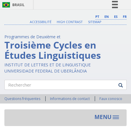
BRASIL
Simplifique!
PT
EN
ES
FR
ACCESSIBILITÉ
HIGH CONTRAST
SITEMAP
Comunica BR
Participe
Programmes de Deuxième et
Acesso à informação
Troisième Cycles en
Legislação
Études Linguistiques
Canais
INSTITUT DE LETTRES ET DE LINGUISTIQUE
UNIVERSIDADE FEDERAL DE UBERLÂNDIA
Rechercher
Questions fréquentes
Informations de contact
Faux conosco
MENU
Toggle
navigat