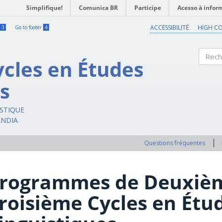
Simplifique!
Comunica BR
Participe
Acesso à infor
ACCESSIBILITÉ
HIGH C
3
Go to footer
4
ycles en Études
Reche
s
ISTIQUE
ÂNDIA
Questions fréquentes
rogrammes de Deuxièm
roisième Cycles en Étu