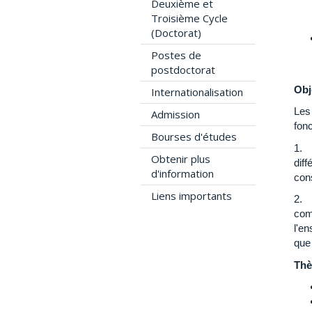
Deuxième et
Troisième Cycle
(Doctorat)
Postes de
postdoctorat
Obj
Internationalisation
Les
Admission
fon
Bourses d'études
1. 
Obtenir plus
diff
d'information
con
Liens importants
2. 
com
l'en
que 
Thè