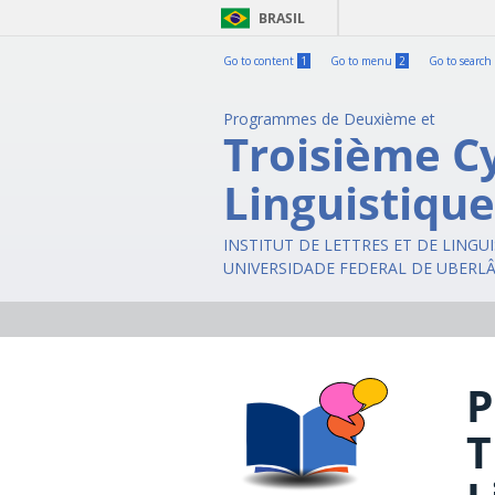
BRASIL
Go to content
1
Go to menu
2
Go to search
Programmes de Deuxième et
Troisième C
Linguistique
INSTITUT DE LETTRES ET DE LINGU
UNIVERSIDADE FEDERAL DE UBERL
P
T