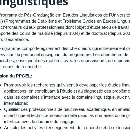
inguistiques
Programa de Pós-Graduação em Estudos Linguísticos de l'Université
) (Programmes de Deuxième et Troisième Cycles en Études Linguistiqu
chercheurs qu'aux professionnels dont l'objet d'étude et/ou de travai
porte des cours de maîtrise (depuis 1994) et de doctorat (depuis 2
rs d'excellence.
programme comporte également des chercheurs qui entreprennent de
ervision du personnel enseignant du programme. Les chercheurs de p
herches, enseignent des matières avec les superviseurs, co-supervi
 groupes de recherche.
sion du PPGEL:
Promouvoir les recherches qui visent à développer les études lingu
applications, en contribuant à l'étude et au diagnostic des problèm
dans les domaines d'interface avec le domaine linguistique, aux niv
international;
Qualifier des professionnels de haut niveau académique, en améli
scientifique et technico-professionnelle dans les domaines du lan
interface avec le domaine du langage;
Articuler les activités d'enseignement, de recherche et de extensio