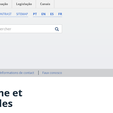
mação
Legislação
Canais
ONTRAST
SITEMAP
PT
EN
ES
FR
rcher
Informations de contact
Faux conosco
e et
des