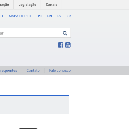
mação
Legislação
Canais
TE
MAPA DO SITE
PT
EN
ES
FR
frequentes
Contato
Fale conosco