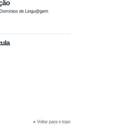
ição
a Domínios de Lingu@gem
cula
Voltar para o topo