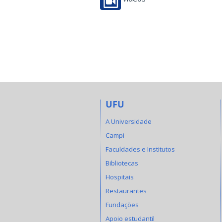
UFU
A Universidade
Campi
Faculdades e Institutos
Bibliotecas
Hospitais
Restaurantes
Fundações
Apoio estudantil