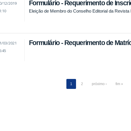
Formulário - Requerimento de Inscr
0/12/2019
1:10
Eleição de Membro do Conselho Editorial da Revist
Formulário - Requerimento de Matrí
1/03/2021
6:45
1
2
próximo ›
fim »