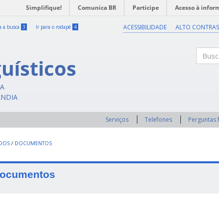
Simplifique!
Comunica BR
Participe
Acesso à infor
ACESSIBILIDADE
ALTO CONTRAS
ra a busca
3
Ir para o rodapé
4
uísticos
Buscar
CA
ÂNDIA
Serviços
Telefones
Perguntas 
UDOS
/
DOCUMENTOS
ocumentos