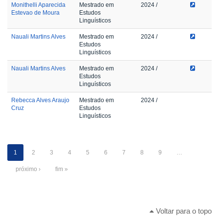
Monithelli Aparecida
Mestrado em
2024
/
Estevao de Moura
Estudos
Linguísticos
Nauali Martins Alves
Mestrado em
2024
/
Estudos
Linguísticos
Nauali Martins Alves
Mestrado em
2024
/
Estudos
Linguísticos
Rebecca Alves Araujo
Mestrado em
2024
/
Cruz
Estudos
Linguísticos
1
2
3
4
5
6
7
8
9
…
próximo ›
fim »
Voltar para o topo