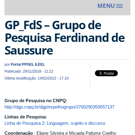
MENU
Toggle
navigat
GP_FdS – Grupo de
Pesquisa Ferdinand de
Saussure
por
Portal PPGEL ILEEL
Publicado: 29/11/2018 - 11:22
Última modificação: 14/02/2022 - 17:10
Grupo de Pesquisa no CNPQ:
http://dgp.cnpq.br/dgp/espelhogrupo/3700290350657137
Linhas de Pesquisa:
Linha de Pesquisa 2: Linguagem, sujeito e discurso
Coordenação
: Eliane Silveira e Micaela Pafume Coelho