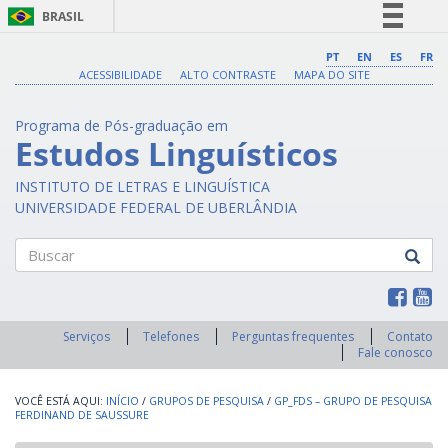
BRASIL
Simplifique!
PT
EN
ES
FR
ACESSIBILIDADE
ALTO CONTRASTE
MAPA DO SITE
Comunica BR
Participe
Programa de Pós-graduação em
Acesso à informação
Estudos Linguísticos
Legislação
INSTITUTO DE LETRAS E LINGUÍSTICA
Canais
UNIVERSIDADE FEDERAL DE UBERLÂNDIA
Buscar
Serviços
Telefones
Perguntas frequentes
Contato
Fale conosco
INÍCIO
/
GRUPOS DE PESQUISA
/
GP_FDS – GRUPO DE PESQUISA
FERDINAND DE SAUSSURE