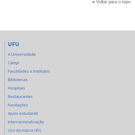
Voltar para o topo
UFU
A Universidade
Campi
Faculdades e Institutos
Bibliotecas
Hospitais
Restaurantes
Fundações
Apoio estudantil
Internacionalização
Uso da marca UFU