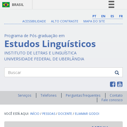
BRASIL
Simplifique!
PT
EN
ES
FR
ACESSIBILIDADE
ALTO CONTRASTE
MAPA DO SITE
Comunica BR
Participe
Programa de Pós-graduação em
Acesso à informação
Estudos Linguísticos
Legislação
INSTITUTO DE LETRAS E LINGUÍSTICA
Canais
UNIVERSIDADE FEDERAL DE UBERLÂNDIA
Buscar
Serviços
Telefones
Perguntas frequentes
Contato
Fale conosco
INÍCIO
/
PESSOAS
/
DOCENTE
/
ELIAMAR GODOI